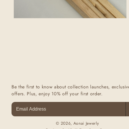
Abrir
elemento
multimedia
2
en
una
ventana
modal
Be the first to know about collection launches, exclusiv
offers. Plus, enjoy 10% off your first order.
© 2026, Aonai Jewerly