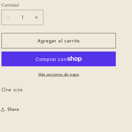
Cantidad
Cantidad
Reducir
Aumentar
cantidad
cantidad
para
para
Agregar al carrito
Aru
Aru
ring
ring
Más opciones de pago
One size
Share